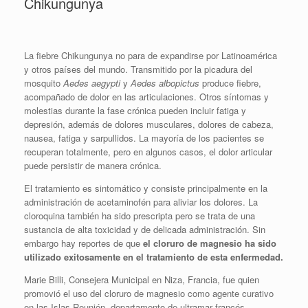
Chikungunya
La fiebre Chikungunya no para de expandirse por Latinoamérica
y otros países del mundo. Transmitido por la picadura del
mosquito
Aedes aegypti
y
Aedes albopictus
produce fiebre,
acompañado de dolor en las articulaciones. Otros síntomas y
molestias durante la fase crónica pueden incluir fatiga y
depresión, además de dolores musculares, dolores de cabeza,
nausea, fatiga y sarpullidos. La mayoría de los pacientes se
recuperan totalmente, pero en algunos casos, el dolor articular
puede persistir de manera crónica.
El tratamiento es sintomático y consiste principalmente en la
administración de acetaminofén para aliviar los dolores. La
cloroquina también ha sido prescripta pero se trata de una
sustancia de alta toxicidad y de delicada administración. Sin
embargo hay reportes de que
el cloruro de magnesio ha sido
utilizado exitosamente en el tratamiento de esta enfermedad.
Marie Billi, Consejera Municipal en Niza, Francia, fue quien
promovió el uso del cloruro de magnesio como agente curativo
en las Islas Reunión, departamento de ultramar francés.