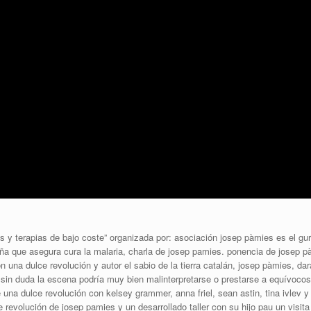
s y terapias de bajo coste” organizada por: asociación josep pàmies es el gu
a que asegura cura la malaria, charla de josep pamies. ponencia de josep p
ión una dulce revolución y autor el sabio de la tierra catalán, josep pàmies, dar
a sin duda la escena podría muy bien malinterpretarse o prestarse a equívocos
e una dulce revolución con kelsey grammer, anna friel, sean astin, tina ivlev y
e revolución de josep pamies y un desarrollado taller con su hijo pau un visita