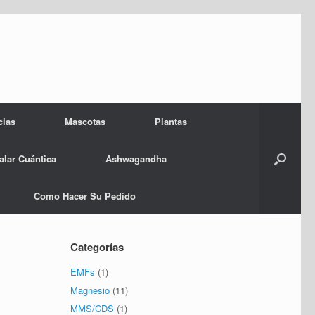
cias
Mascotas
Plantas
alar Cuántica
Ashwagandha
Como Hacer Su Pedido
Categorías
EMFs
(1)
Magnesio
(11)
MMS/CDS
(1)