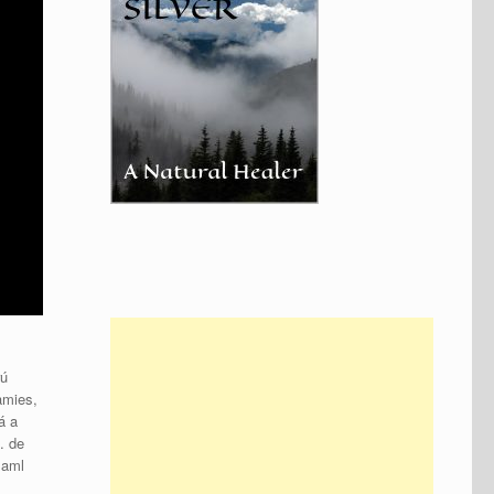
rú
àmies,
á a
. de
 aml