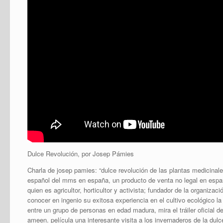
Dulce Revolución, por Josep Pámies
Charla de josep pamies: “dulce revolución de las plantas medicinale
español del mms en españa, un producto de venta no legal en españ
quien es agricultor, horticultor y activista; fundador de la organizac
conocer en ingenio su exitosa experiencia en el cultivo ecológico l
entre un grupo de personas en edad madura, mira el tráiler oficial d
ameen. película una interesante visita a los invernaderos de la dulc