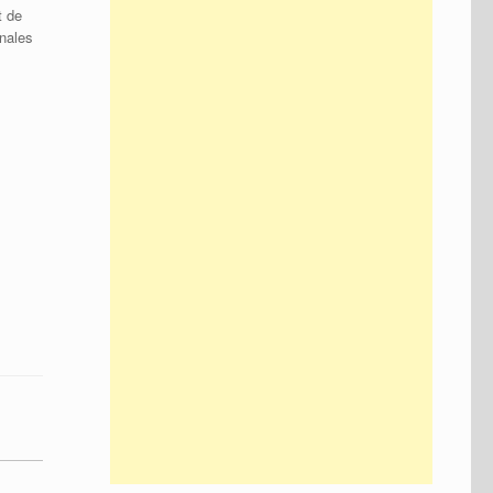
t de
nales