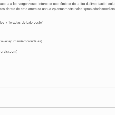
opuesta a los vergonzosos intereses económicos de la fira d’alimentació i salu
antes dentro de este artemisa annua #plantasmedicinales #propiedadesmedicia
les y Terapias de bajo coste”
 (www.ayuntamientoronda.es)
ruralsr.com)