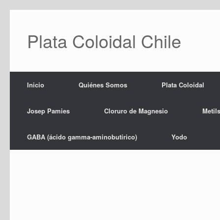
Saltar
al
contenido
Plata Coloidal Chile
Inicio
Quiénes Somos
Plata Coloidal
Josep Pamies
Cloruro de Magnesio
Metil
GABA (ácido gamma-aminobutírico)
Yodo