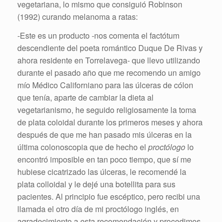
vegetariana
, lo mismo que consiguió Robinson
(1992) curando melanoma a ratas:
-Este es un producto -nos comenta el factótum
descendiente del poeta romántico Duque De Rivas y
ahora
residente
en Torrelavega- que llevo utilizando
durante el pasado año que me recomendo un amigo
mío Médico Californiano para las úlceras de cólon
que tenía, aparte de cambiar la dieta al
vegetarianismo, he seguido religiosamente la toma
de plata coloidal durante los primeros meses y ahora
después de que me han pasado mis úlceras en la
última colonoscopia que de hecho el
proctólogo
lo
encontró imposible en tan poco tiempo, que sí me
hubiese cicatrizado las úlceras, le recomendé la
plata colloidal y le dejé una botellita para sus
pacientes. Al principio fue escéptico, pero recibi una
llamada el otro día de mi proctólogo inglés, en
agradecimiento a esta recomendación y procedimos