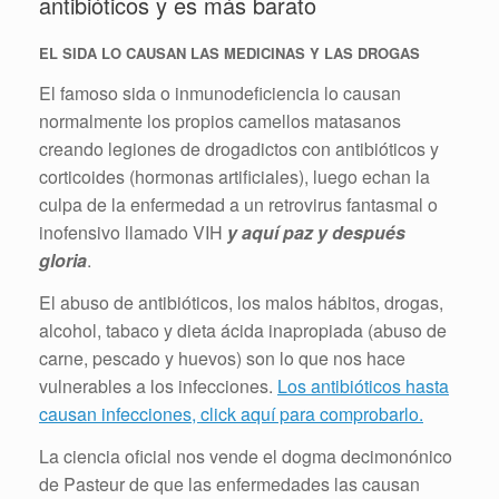
antibióticos y es más barato
EL SIDA LO CAUSAN LAS MEDICINAS Y LAS DROGAS
El famoso sida o inmunodeficiencia lo causan
normalmente los propios camellos matasanos
creando legiones de drogadictos con antibióticos y
corticoides (hormonas
artificiales
), luego echan la
culpa de la enfermedad a un retrovirus fantasmal o
inofensivo llamado VIH
y aquí paz y después
gloria
.
El abuso de antibióticos, los malos hábitos, drogas,
alcohol, tabaco y dieta ácida inapropiada (abuso de
carne, pescado y huevos) son lo que nos hace
vulnerables a los infecciones.
Los antibióticos hasta
causan infecciones, click aquí para comprobarlo.
La ciencia oficial nos vende el dogma decimonónico
de Pasteur de que las
enfermedades
las causan