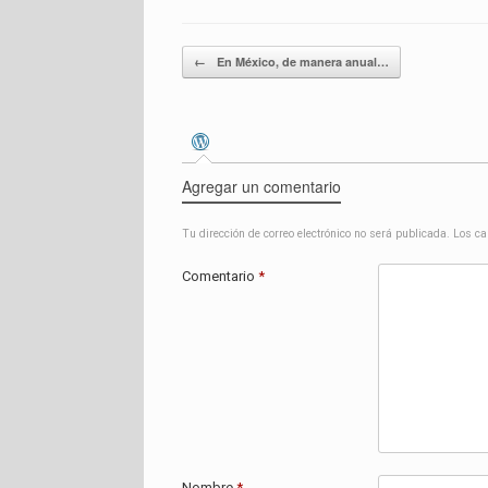
Navegador de entradas
←
En México, de manera anual…
Agregar un comentario
Tu dirección de correo electrónico no será publicada.
Los ca
Comentario
*
Nombre
*