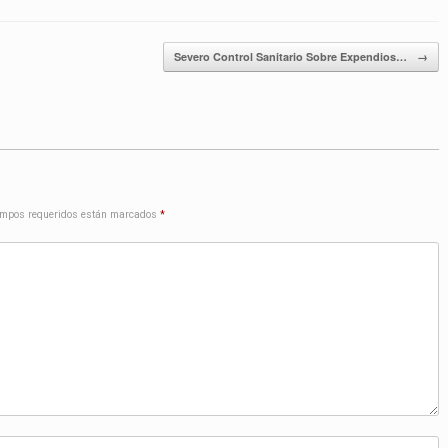
Severo Control Sanitario Sobre Expendios…
→
mpos requeridos están marcados
*