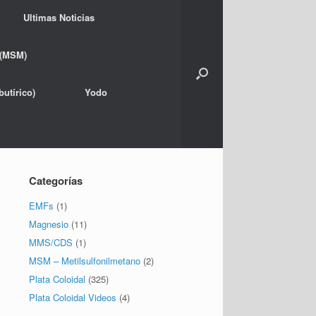
Ultimas Noticias
 (MSM)
utírico)
Yodo
Categorías
EMFs
(1)
Magnesio
(11)
MMS/CDS
(1)
MSM – Metilsulfonilmetano
(2)
Plata Coloidal
(325)
Plata Coloidal Videos
(4)