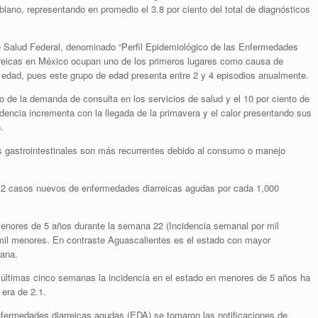
oblano, representando en promedio el 3.8 por ciento del total de diagnósticos
 de Salud Federal, denominado “Perfil Epidemiológico de las Enfermedades
arreicas en México ocupan uno de los primeros lugares como causa de
 edad, pues este grupo de edad presenta entre 2 y 4 episodios anualmente.
o de la demanda de consulta en los servicios de salud y el 10 por ciento de
idencia incrementa con la llegada de la primavera y el calor presentando sus
.
s gastrointestinales son más recurrentes debido al consumo o manejo
on 2 casos nuevos de enfermedades diarreicas agudas por cada 1,000
menores de 5 años durante la semana 22 (Incidencia semanal por mil
 mil menores. En contraste Aguascalientes es el estado con mayor
mana.
as últimas cinco semanas la incidencia en el estado en menores de 5 años ha
era de 2.1.
nfermedades diarreicas agudas (EDA) se tomaron las notificaciones de