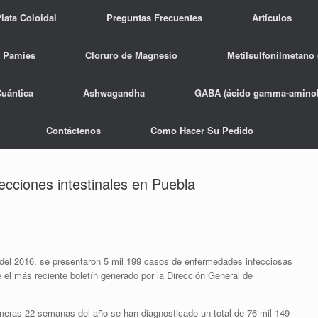
lata Coloidal
Preguntas Frecuentes
Artículos
 Pamies
Cloruro de Magnesio
Metilsulfonilmetano
Cuántica
Ashwagandha
GABA (ácido gamma-aminob
Contáctenos
Como Hacer Su Pedido
ecciones intestinales en Puebla
 del 2016, se presentaron 5 mil 199 casos de enfermedades infecciosas
re el más reciente boletín generado por la Dirección General de
eras 22 semanas del año se han diagnosticado un total de 76 mil 149