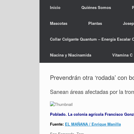
Inicio
Quiénes Somos
P
Mascotas
Plantas
Josep
Collar Colgante Quantum – Energía Escalar 
Niacina y Niacinamida
Vitamina C
Prevendrán otra ‘rodada’ con b
Sanean áreas afectadas por la trom
Poblado. La colonia agrícola Francisco Gonzá
Fuente:
EL MAÑANA / Enrique Manilla
San Fernando, Tam.