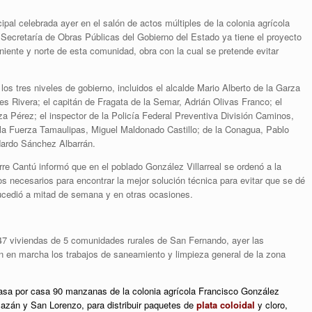
ipal celebrada ayer en el salón de actos múltiples de la colonia agrícola
 Secretaría de Obras Públicas del Gobierno del Estado ya tiene el proyecto
niente y norte de esta comunidad, obra con la cual se pretende evitar
.
los tres niveles de gobierno, incluidos el alcalde Mario Alberto de la Garza
es Rivera; el capitán de Fragata de la Semar, Adrián Olivas Franco; el
a Pérez; el inspector de la Policía Federal Preventiva División Caminos,
e la Fuerza Tamaulipas, Miguel Maldonado Castillo; de la Conagua, Pablo
dardo Sánchez Albarrán.
orre Cantú informó que en el poblado González Villarreal se ordenó a la
os necesarios para encontrar la mejor solución técnica para evitar que se dé
ucedió a mitad de semana y en otras ocasiones.
47 viviendas de 5 comunidades rurales de San Fernando, ayer las
on en marcha los trabajos de saneamiento y limpieza general de la zona
 casa por casa 90 manzanas de la colonia agrícola Francisco González
Alazán y San Lorenzo, para distribuir paquetes de
plata coloidal
y cloro,