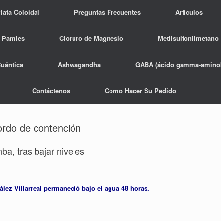
lata Coloidal
Preguntas Frecuentes
Artículos
 Pamies
Cloruro de Magnesio
Metilsulfonilmetano
Cuántica
Ashwagandha
GABA (ácido gamma-aminob
Contáctenos
Como Hacer Su Pedido
ordo de contención
ba, tras bajar niveles
lez Villarreal permaneció bajo el agua 48 horas.