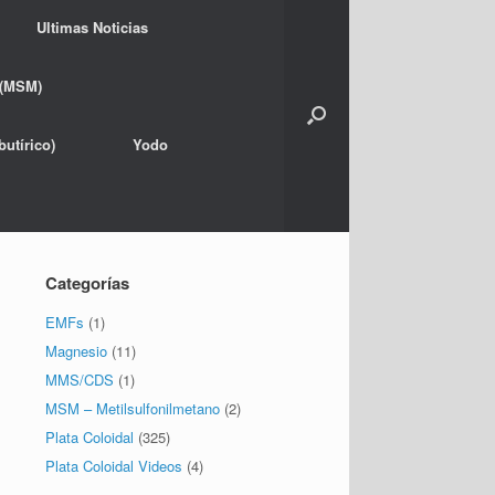
Ultimas Noticias
 (MSM)
utírico)
Yodo
Categorías
EMFs
(1)
Magnesio
(11)
MMS/CDS
(1)
MSM – Metilsulfonilmetano
(2)
Plata Coloidal
(325)
Plata Coloidal Videos
(4)