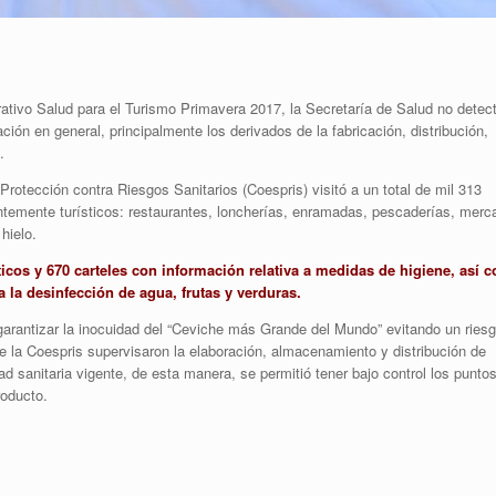
ativo Salud para el Turismo Primavera 2017, la Secretaría de Salud no detec
ación en general, principalmente los derivados de la fabricación, distribución,
.
rotección contra Riesgos Sanitarios (Coespris) visitó a un total de mil 313
antemente turísticos: restaurantes, loncherías, enramadas, pescaderías, merc
hielo.
ticos y 670 carteles con información relativa a medidas de higiene, así 
ra la desinfección de agua, frutas y verduras.
 garantizar la inocuidad del “Ceviche más Grande del Mundo” evitando un ries
e la Coespris supervisaron la elaboración, almacenamiento y distribución de
 sanitaria vigente, de esta manera, se permitió tener bajo control los punto
roducto.