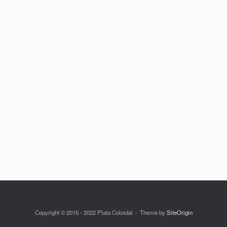
Copyright © 2015 - 2022 Plata Coloidal
Theme by
SiteOrigin