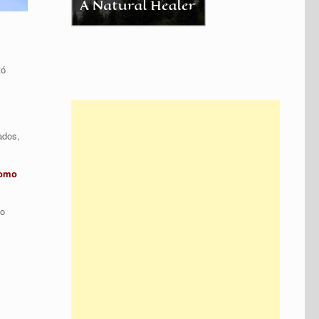
tó
ados,
como
go
s