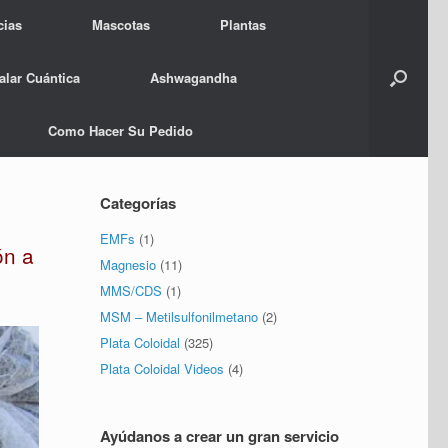
cias
Mascotas
Plantas
alar Cuántica
Ashwagandha
Como Hacer Su Pedido
Categorías
EMFs
(1)
ón a
Magnesio
(11)
MMS/CDS
(1)
MSM – Metilsulfonilmetano
(2)
Plata Coloidal
(325)
Plata Coloidal Videos
(4)
Ayúdanos a crear un gran servicio