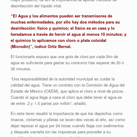
desinfección del líquido vital.
“El Agua y los alimentos pueden ser transmisores de
muchas enfermedades, por ello hay dos métodos para su
desinfección: físico y químico; el físico es en casa y lo
heredamos a través de hervir el agua al menos 10 minutos; y
el químico lo aplicamos con cloro o plata coloidal
(Microdín)”, indicó Ortiz Bernal.
El funcionario expuso que una gota de cloro por cada litro de
agua es suficiente para gestar su consumo tras esperar de 20 ó
30 minutos.
“Una responsabilidad de la autoridad municipal es cuidar la
calidad del agua. Tiene un contrato con la Comisión de Agua del
Estado de México (CAEM), que aplica el cloro a nivel de pozos.
Cuando el agua llega a casa el cloro que debe tener el agua es
de entre .2 y 1.5 partes por millón”, añadió.
En este tenor resaltó la importancia de que los depósitos como
tinacos, cisternas y piletas se laven dos veces al año, así como
dejar reposar el agua por 24 horas cuando llega con sedimentos
y después vaciarla sin las impurezas para proceder a su